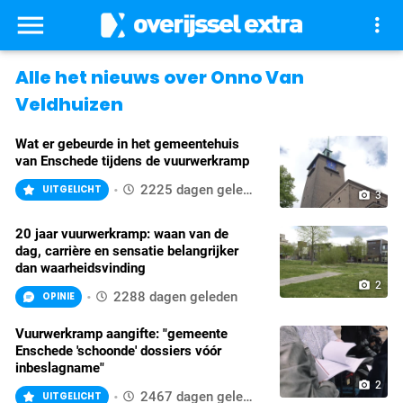
menu
more_vert
Alle het nieuws over Onno Van
Veldhuizen
Wat er gebeurde in het gemeentehuis
van Enschede tijdens de vuurwerkramp
2225 dagen geleden
UITGELICHT
camera_alt
3
20 jaar vuurwerkramp: waan van de
dag, carrière en sensatie belangrijker
dan waarheidsvinding
camera_alt
2
2288 dagen geleden
OPINIE
Vuurwerkramp aangifte: "gemeente
Enschede 'schoonde' dossiers vóór
inbeslagname"
camera_alt
2
2467 dagen geleden
UITGELICHT