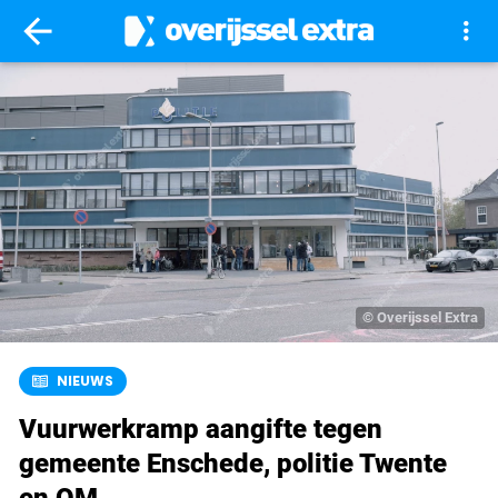
arrow_back
more_vert
©
Overijssel Extra
NIEUWS
Vuurwerkramp aangifte tegen
gemeente Enschede, politie Twente