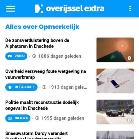
menu
more_vert
Alles over Opmerkelijk
De zonsverduistering boven de
Alphatoren in Enschede
1886 dagen geleden
VIDEO
play_circle_filled
Overheid verzweeg foute wetgeving na
vuurwerkramp
1913 dagen geleden
UITGELICHT
Politie maakt reconstructie dodelijk
ongeval in Enschede
1995 dagen geleden
NIEUWS
play_circle_filled
Sneeuwstorm Darcy verandert