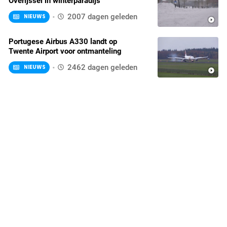
Overijssel in winterparadijs
2007 dagen geleden
NIEUWS
play_circle_filled
Portugese Airbus A330 landt op
Twente Airport voor ontmanteling
2462 dagen geleden
NIEUWS
play_circle_filled