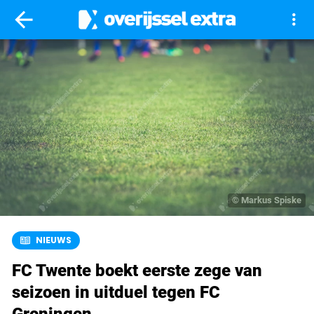
arrow_back
more_vert
© Markus Spiske
NIEUWS
FC Twente boekt eerste zege van
seizoen in uitduel tegen FC