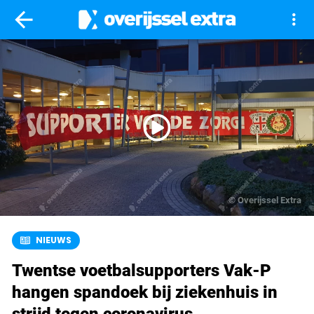
arrow_back
more_vert
©
Overijssel Extra
NIEUWS
Twentse voetbalsupporters Vak-P
hangen spandoek bij ziekenhuis in