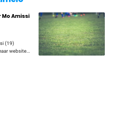
r Mo Amissi
i (19)
aar website...