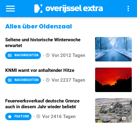
menu
more_vert
Alles über Oldenzaal
Seltene und historische Winterwoche
erwartet
Vor 2012 Tagen
NACHRICHTEN
KNMI warnt vor anhaltender Hitze
Vor 2237 Tagen
NACHRICHTEN
Feuerwerksverkauf deutsche Grenze
auch in diesem Jahr wieder beliebt
Vor 2416 Tagen
FEATURE
camera_alt
1