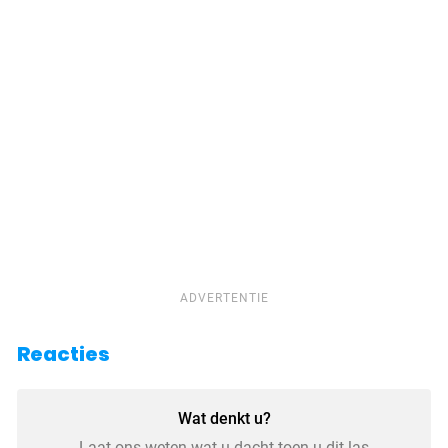
ADVERTENTIE
Reacties
Wat denkt u?
Laat ons weten wat u dacht toen u dit las